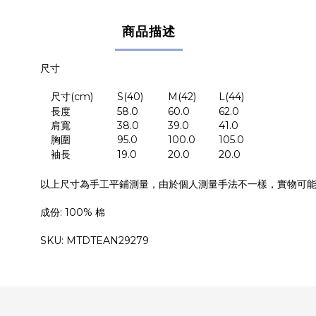
商品描述
尺寸
尺寸
(cm)
S(40)
M(42)
L(44)
長度
58.0
60.0
62.0
肩寬
38.0
39.0
41.0
胸圍
95.0
100.0
105.0
袖長
19.0
20.0
20.0
以上尺寸為手工平鋪測量，由於個人測量手法不一樣，實物可
成份
: 10
0% 棉
SKU: MTDTEAN29279