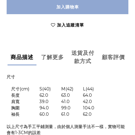
加入購物車
加入追蹤清單
送貨及付
商品描述
了解更多
顧客評價
款方式
尺寸
尺寸
(cm)
S(40)
M(42)
L(44)
長度
62.0
63.0
64.0
肩寬
39.0
41.0
42.0
胸圍
94.0
99.0
104.0
袖長
60.0
61.0
62.0
以上尺寸為手工平鋪測量，由於個人測量手法不一樣，實物可能
會有
1-3CM
的誤差