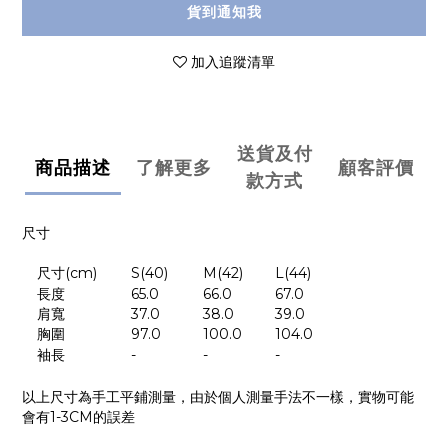
貨到通知我
加入追蹤清單
送貨及付
商品描述
了解更多
顧客評價
款方式
尺寸
尺寸
(cm)
S(40)
M(42)
L(44)
長度
65.0
66.0
67.0
肩寬
37.0
38.0
39.0
胸圍
97.0
100.0
104.0
袖長
-
-
-
以上尺寸為手工平鋪測量，由於個人測量手法不一樣，實物可能
會有
1-3CM
的誤差