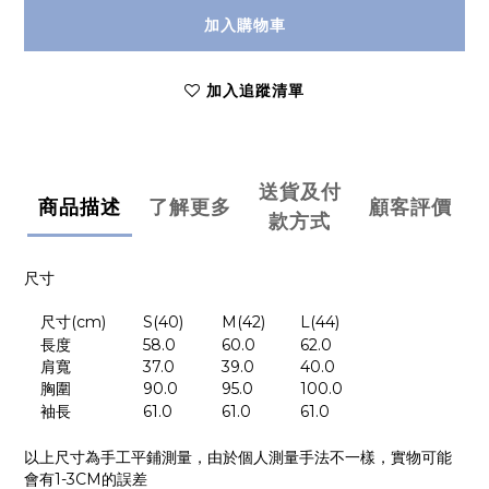
加入購物車
加入追蹤清單
送貨及付
商品描述
了解更多
顧客評價
款方式
尺寸
尺寸
(cm)
S(40)
M(42)
L(44)
長度
58.0
60.0
62.0
肩寬
37.0
39.0
40.0
胸圍
90.0
95.0
100.0
袖長
61.0
61.0
61.0
以上尺寸為手工平鋪測量，由於個人測量手法不一樣，實物可能
會有
1-3CM
的誤差