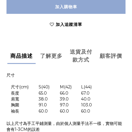
加入購物車
加入追蹤清單
送貨及付
商品描述
了解更多
顧客評價
款方式
尺寸
尺寸
(cm)
S(40)
M(42)
L(44)
長度
65.0
66.0
67.0
肩寬
38.0
39.0
40.0
胸圍
91.0
97.0
103.0
袖長
60.0
60.0
60.0
以上尺寸為手工平鋪測量，由於個人測量手法不一樣，實物可能
會有
1-3CM
的誤差