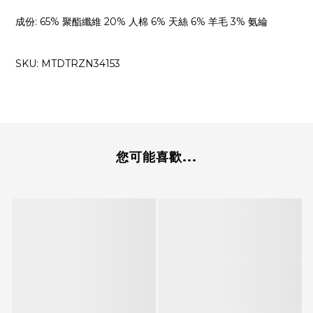
成份
:
65% 聚酯纖維 20% 人棉 6% 天絲 6% 羊毛 3% 氨綸
SKU:
MTDTRZN34153
您可能喜歡...