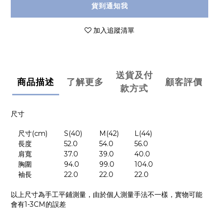
貨到通知我
加入追蹤清單
送貨及付
商品描述
了解更多
顧客評價
款方式
尺寸
尺寸
(cm)
S(40)
M(42)
L(44)
長度
52.0
54.0
56.0
肩寬
37.0
39.0
40.0
胸圍
94.0
99.0
104.0
袖長
22.0
22.0
22.0
以上尺寸為手工平鋪測量，由於個人測量手法不一樣，實物可能
會有
1-3CM
的誤差