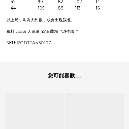
42
99
82
107
14
44
105
88
113
16
以上尺寸均為大約數，或會出現誤差。
布料：
55%
人造絲
45%
蘭精™環生纖™
SKU:
PODTEAN30107
您可能喜歡...