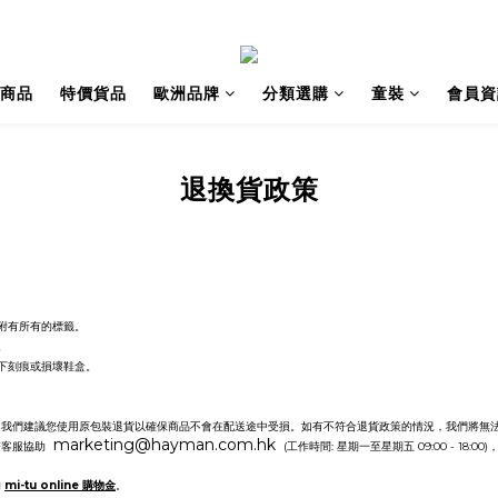
商品
特價貨品
歐洲品牌
分類選購
童裝
會員資
退換貨政策
。
附有所有的標籤。
。
下刻痕或損壞鞋盒。
。我們建議您使用原包裝退貨以確保商品不會在配送途中受損。如有不符合退貨政策的情況，我們將無
marketing@hayman.com.hk
繫客服協助
(
工作時間
:
星期一至星期五
09:00 - 18:00)
的
mi-tu online 購物金
。