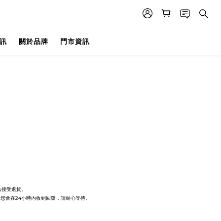
訊
關於品牌
門市資訊
法接受退貨。
，您會在
24
小時內收到回覆，請耐心等待。