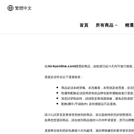
繁體中文
首頁
所有商品
精選
在
mi-tuonline.com
購買的商品，由收貨日起
14
天內可進行換貨
退貨必須符合以下退貨政策：
商品必須未經穿戴、未洗滌過，未受損及使用過，並且
鞋履和配飾必須採用原有的品牌包裝和運輸箱進行退貨
當您試穿鞋款時，請採取妥善保護措施，避免在鞋底留
配飾
(
圍巾
/
手袋除外
)
及特價貨品不設退換。
請小心試穿並妥善保管您收到的商品，並以簽收時的完好狀態退回
如果您想退回商品，請在收到商品後的
14
天內申请退貨，您可以聯
退貨將在收到您的包裹後
14
天內處理。退款將根據您的要求發至您