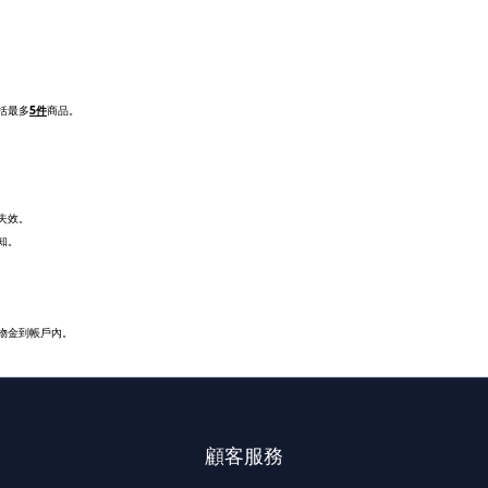
括最多
5
件
商品。
失效。
知
。
物金到帳戶內。
顧客服務