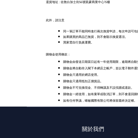
退貨地址
:
佐敦白加士街
56
號凱豪商業中心
15
樓
此外，請注意
同一筆訂單不能同時進行兩次換貨申請，每次申請可包
如果購買的商品已無貨，則不會顯示換貨選項。
買家需自行負責運費。
購物金使用條款：
購物金由發送日期當日起有一年使用期限，逾期將自動
購物金將自動存入閣下本網店之帳戶，並以電子郵件通
購物金只適用於網店使用。
購物金只適用抵扣正價貨品。
購物金不可兌換現金、不得轉讓及不設找贖或退款。
購物金一經使用，如有棄單或取消訂單，則不會退回購
如有任何爭議，
晞敏國際有限公司將保留最終決定權。
關於我們