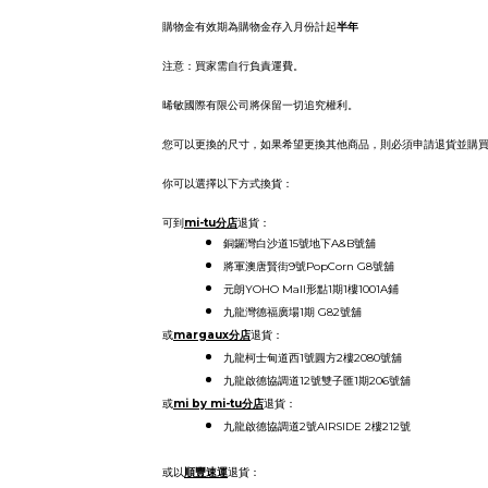
購物金有效期為購物金存入月份計起
半年
注意：買家需自行負責運費。
晞敏國際有限公司
將保留一切追究權利。
您可以更換的尺寸，如果希望更換其他商品，則必須申請退貨並購
你可以選擇以下
方式
換貨：
可到
mi-tu分店
退貨
：
銅鑼灣白沙道
15
號地下
A&B
號舖
將軍澳唐賢街
9
號
PopCorn G8
號舖
元朗
YOHO Mall
形點
1
期
1
樓
1001A
鋪
九龍灣德福廣場1期 G82號舖
或
margaux
分店
退貨
：
九龍柯士甸道西1號圓方2樓2080號舖
九龍啟德協調道12號雙子匯1期206號舖
或
mi by mi-tu
分店
退貨
：
九龍啟德協調道2號AIRSIDE 2樓212號
或以
順豐速運
退貨：