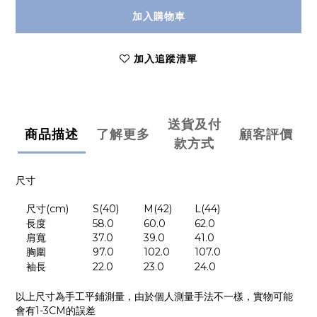
加入購物車
加入追蹤清單
送貨及付
商品描述
了解更多
顧客評價
款方式
尺寸
尺寸
(cm)
S(40)
M(42)
L(44)
長度
58.0
60.0
62.0
肩寬
37.0
39.0
41.0
胸圍
97.0
102.0
107.0
袖長
22.0
23.0
24.0
以上尺寸為手工平鋪測量，由於個人測量手法不一樣，實物可能
會有
1-3CM
的誤差