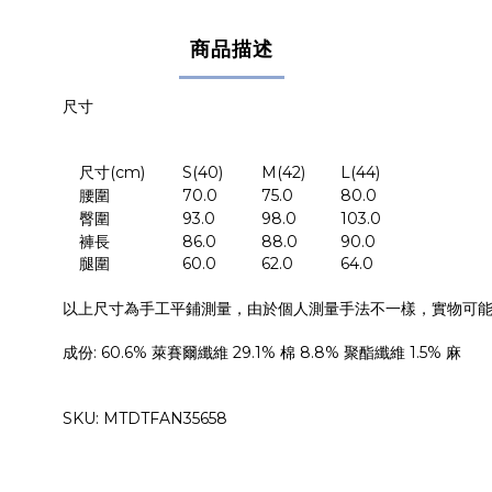
商品描述
尺寸
尺寸
(cm)
S(40)
M(42)
L(44)
腰圍
70.0
75.0
80.0
臀圍
93.0
98.0
103.0
褲長
86.0
88.0
90.0
腿圍
60.0
62.0
64.0
以上尺寸為手工平鋪測量，由於個人測量手法不一樣，實物可
成份
:
60.6% 萊賽爾纖維 29.1% 棉 8.8% 聚酯纖維 1.5% 麻
SKU:
MTDTFAN35658